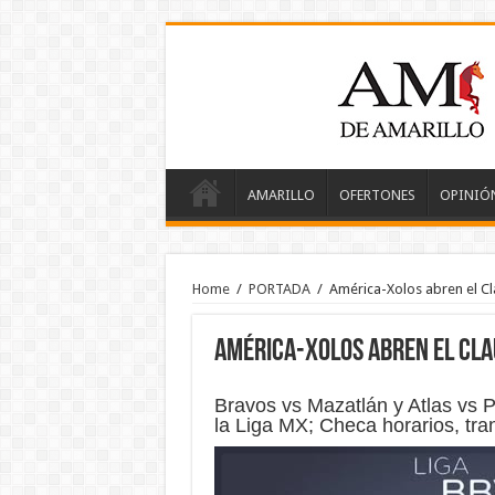
AMARILLO
OFERTONES
OPINIÓ
Home
/
PORTADA
/
América-Xolos abren el Cl
América-Xolos abren el Cla
Bravos vs Mazatlán y Atlas vs
la Liga MX; Checa horarios, tr