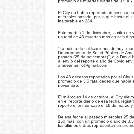
promedio de muertes diarias de 3.5 a 7 e
El City no había reportado decesos a ca
miércoles pasado, por lo que hasta el 
inalterable en 284.
Este martes 1 de diciembre, la cifra de
un total de 43 muertes más en seis días
“La boleta de calificaciones de hoy -mar
Departamento de Salud Pública de Amaril
pasado (25 de noviembre)”, dijo David 
al envío del reporte diario de Covid env
amdeamarillo@gmail.com.
Los 43 decesos reportados por el City si
promedio de 3.5 fatalidades que había e
noviembre.
El miércoles 14 de octubre, el City elev
en el reporte diario de esa fecha regist
reportó el primer caso el 18 de marzo 
De esa fecha al pasado miércoles 25 de 
150 más, con un promedio diario de 3.5
los últimos 6 días representan un prome