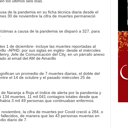
n los últimos seis días.
usa de la pandemia en su ficha técnica diaria desde el
lunes 30 de noviembre la cifra de muertes permaneció
 víctimas a causa de la pandemia se disparó a 327, para
.
tes 1 de diciembre- incluye las muertes reportadas al
lo -APHD, por sus siglas en inglés- desde el miércoles
Henry, Jefe de Comunicación del City, en un párrafo anexo
iado al email del AM de Amarillo
gnifican un promedio de 7 muertes diarias, el doble del
ntre el 14 de octubre y el pasado miércoles 25 de
ó de Naranja a Roja el índice de alerta por la pandemia y
ró 134 muertes, 11 mil 041 contagios totales desde que
y había 3 mil 49 personas que continuaban enfermos.
noviembre, la cifra de muertes por Covid creció a 284, o
 fallecidos, de manera que las 43 personas muertas en
dio diario de 7.