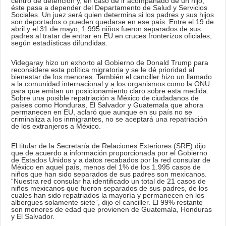
centro de detención y, en caso de ir acompañado de un hijo,
éste pasa a depender del Departamento de Salud y Servicios
Sociales. Un juez será quien determina si los padres y sus hijos
son deportados o pueden quedarse en ese país. Entre el 19 de
abril y el 31 de mayo, 1.995 niños fueron separados de sus
padres al tratar de entrar en EU en cruces fronterizos oficiales,
según estadísticas difundida
s.
Videgaray hizo un exhorto al Gobierno de Donald Trump para
reconsidere esta política migratoria y se le dé prioridad al
bienestar de los menores. También el canciller hizo un llamado
a la comunidad internacional y a los organismos como la ONU
para que emitan un posicionamiento claro sobre esta medida.
Sobre una posible repatriación a México de ciudadanos de
países como Honduras, El Salvador y Guatemala que ahora
permanecen en EU, aclaró que aunque en su país no se
criminaliza a los inmigrantes, no se aceptará una repatriación
de los extranjeros a México.
El titular de la Secretaría de Relaciones Exteriores (SRE) dijo
que de acuerdo a información proporcionada por el Gobierno
de Estados Unidos y a datos recabados por la red consular de
México en aquel país, menos del 1% de los 1.995 casos de
niños que han sido separados de sus padres son mexicanos.
“Nuestra red consular ha identificado un total de 21 casos de
niños mexicanos que fueron separados de sus padres, de los
cuales han sido repatriados la mayoría y permanecen en los
albergues solamente siete”, dijo el canciller. El 99% restante
son menores de edad que provienen de Guatemala, Honduras
y El Salvador.