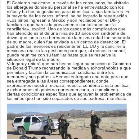
El Gobierno mexicano, a través de los consulados, ha visitado
los albergues donde su personal se ha entrevistado con los
niños y ha hecho gestiones para identificar a sus familiares. En
la mayoría de los casos, afirmó, se ha logrado la repatriación.
«Los niños ingresan a México y son recibidos por el DIF y
familiares que han sido previamente contactados por la
cancillería», explicó. Uno de los casos más complicados que
han atendido es el de una niña de 10 años con síndrome de
down, que junto a su hermano de la misma edad fue separada
de su madre, quien fue enviada a un centro de detención. El
padre de los menores es residente en EE UU y la cancillería
mexicana realiza las gestiones para que, al menos la menor,
pueda reunirse con su familiar hasta que se resuelve la
situación legal de la madre.
Videgaray reiteró que han hecho llegar su posición al Gobierno
de Donald Trump rechazando la medida y exhortándolos a que
permitan y faciliten la comunicación cotidiana entre los
menores y sus padres. «Hemos entregado una nota para que
sea entregada a las áreas correspondientes, donde
expresamos nuestro rechazo, nuestra condena a esta política,
y exhortamos al gobierno norteamericano, a cumplir con
ciertas condiciones específicas que agravan la problemática de
los niños que han sido separados de sus padres», manifestó.