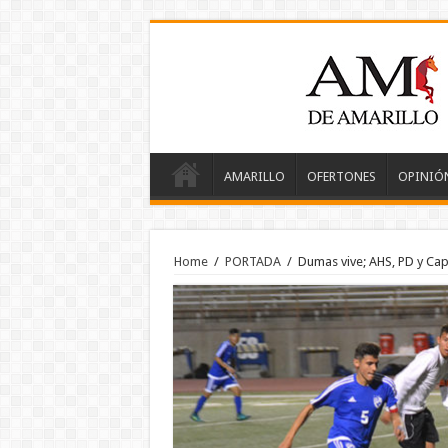
AMARILLO
OFERTONES
OPINIÓ
Home
/
PORTADA
/
Dumas vive; AHS, PD y Ca