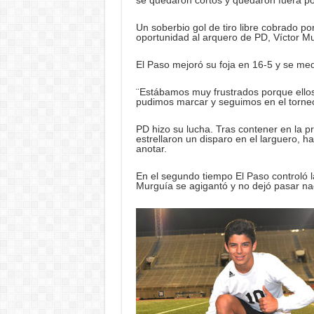
se quedaron cortos y quedaron fuera po
Un soberbio gol de tiro libre cobrado po
oportunidad al arquero de PD, Víctor Mu
El Paso mejoró su foja en 16-5 y se medi
¨Estábamos muy frustrados porque ellos
pudimos marcar y seguimos en el torneo¨
PD hizo su lucha. Tras contener en la pr
estrellaron un disparo en el larguero, h
anotar.
En el segundo tiempo El Paso controló 
Murguía se agigantó y no dejó pasar na