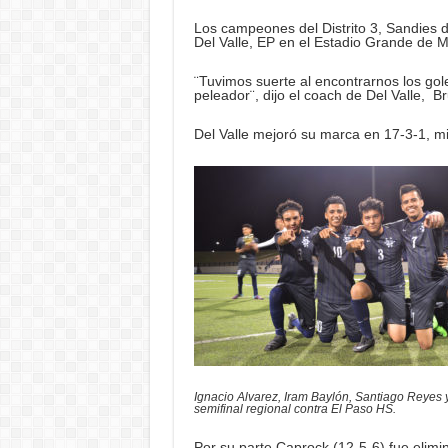
Los campeones del Distrito 3, Sandies 
Del Valle, EP en el Estadio Grande de M
¨Tuvimos suerte al encontrarnos los gol
peleador¨, dijo el coach de Del Valle, 
Del Valle mejoró su marca en 17-3-1, mi
Ignacio Alvarez, Iram Baylón, Santiago Reyes y
semifinal regional contra El Paso HS.
Por su parte Caprock (12-5-6) fue elimi