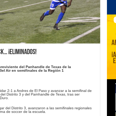
ck… ¡eliminados!
eviviente del Panhandle de Texas de la
el Air en semifinales de la Región 1
idar 2-1 a Andres de El Paso y avanzar a la semifinal de
del Distrito 3 y del Pamhandle de Texas, tras ser
 Duro.
r del Distrito 3, avanzaron a las semifinales regionales
ama de soccer de la escuela.