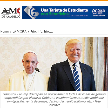
Home
/
LA MIGRA
/
Frío, frío, frío….
Francisco y Trump discrepan en prácticamente todas las líneas de gestión
emprendidas por el nuevo Gobierno estadounidense: medio ambiente,
inmigración, venta de armas, derivas del neoliberalismo, etc. / Foto
Internet