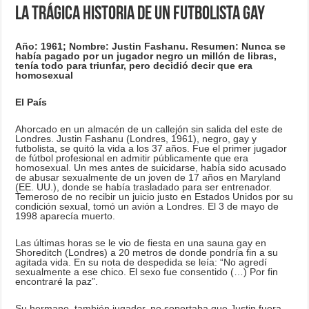
La trágica historia de un futbolista gay
Año: 1961; Nombre: Justin Fashanu. Resumen: Nunca se
había pagado por un jugador negro un millón de libras,
tenía todo para triunfar, pero decidió decir que era
homosexual
El País
Ahorcado en un almacén de un callejón sin salida del este de
Londres. Justin Fashanu (Londres, 1961), negro, gay y
futbolista, se quitó la vida a los 37 años. Fue el primer jugador
de fútbol profesional en admitir públicamente que era
homosexual. Un mes antes de suicidarse, había sido acusado
de abusar sexualmente de un joven de 17 años en Maryland
(EE. UU.), donde se había trasladado para ser entrenador.
Temeroso de no recibir un juicio justo en Estados Unidos por su
condición sexual, tomó un avión a Londres. El 3 de mayo de
1998 aparecía muerto.
Las últimas horas se le vio de fiesta en una sauna gay en
Shoreditch (Londres) a 20 metros de donde pondría fin a su
agitada vida. En su nota de despedida se leía: “No agredí
sexualmente a ese chico. El sexo fue consentido (…) Por fin
encontraré la paz”.
Su hermano, también jugador, no soportaba que Justin fuera