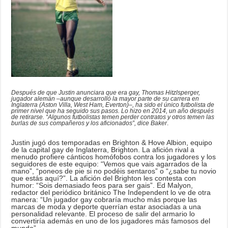
Después de que Justin anunciara que era gay, Thomas Hitzlsperger,
jugador alemán –aunque desarrolló la mayor parte de su carrera en
Inglaterra (Aston Villa, West Ham, Everton)–, ha sido el único futbolista de
primer nivel que ha seguido sus pasos. Lo hizo en 2014, un año después
de retirarse. “Algunos futbolistas temen perder contratos y otros temen las
burlas de sus compañeros y los aficionados”, dice Baker
.
Justin jugó dos temporadas en Brighton & Hove Albion, equipo
de la capital gay de Inglaterra, Brighton. La afición rival a
menudo profiere cánticos homófobos contra los jugadores y los
seguidores de este equipo: “Vemos que vais agarrados de la
mano”, “poneos de pie si no podéis sentaros” o “¿sabe tu novio
que estás aquí?”. La afición del Brighton les contesta con
humor: “Sois demasiado feos para ser gais”. Ed Malyon,
redactor del periódico británico The Independent lo ve de otra
manera: “Un jugador gay cobraría mucho más porque las
marcas de moda y deporte querrían estar asociadas a una
personalidad relevante. El proceso de salir del armario lo
convertiría además en uno de los jugadores más famosos del