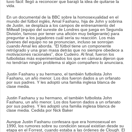
tuvo fácil: llegó a reconocer que barajó la idea de quitarse la
vida.
En un documental de la BBC sobre la homosexualidad en el
mundo del fútbol inglés, Amal Fashanu, hija de John y sobrina
de Justin, se desplaza a los campos de entrenamiento del
Millwall (equipo del sureste de Londres que juega en Segunda
División, famoso por tener una afición muy beligerante) para
preguntar a los jugadores cuál sería su reacción. Los más
jóvenes del equipo no se pronuncian, incluso se sonrojan
cuando Amal les aborda. “El fútbol tiene un componente
retrógrado y una gran masa detrás que no siempre obedece a
motivaciones racionales”, dice Cudeiro. Al final, fueron los
futbolistas más experimentados los que en cámara dijeron que
no tendrían ningún problema si algún compañero lo anunciara.
Justin Fashanu y su hermano, el también futbolista John
Fashanu, un año menor. Los dos fueron dados a un orfanato
por sus padres. Y les adoptó una familia inglesa blanca de
clase media.
Justin Fashanu y su hermano, el también futbolista John
Fashanu, un año menor. Los dos fueron dados a un orfanato
por sus padres. Y les adoptó una familia inglesa blanca de
clase media. Cedida por Nick Baker
Aunque Justin Fashanu confesara que era homosexual en
1990, los rumores sobre su condición sexual existían desde su
etapa en el Forrest, cuando estaba a las órdenes de Clough. El