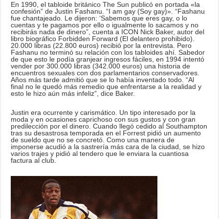
En 1990, el tabloide británico The Sun publicó en portada «la
confesión” de Justin Fashanu. “I am gay (Soy gay)». “Fashanu
fue chantajeado. Le dijeron: ‘Sabemos que eres gay, o lo
cuentas y te pagamos por ello o igualmente lo sacamos y no
recibirás nada de dinero”, cuenta a ICON Nick Baker, autor del
libro biográfico Forbidden Forward (El delantero prohibido).
20.000 libras (22.800 euros) recibió por la entrevista. Pero
Fashanu no terminó su relación con los tabloides ahí. Sabedor
de que esto le podía granjear ingresos fáciles, en 1994 intentó
vender por 300.000 libras (342.000 euros) una historia de
encuentros sexuales con dos parlamentarios conservadores.
Años más tarde admitió que se lo había inventado todo. “Al
final no le quedó más remedio que enfrentarse a la realidad y
esto le hizo aún más infeliz”, dice Baker.
Justin era ocurrente y carismático. Un tipo interesado por la
moda y en ocasiones caprichoso con sus gustos y con gran
predilección por el dinero. Cuando llegó cedido al Southampton
tras su desastrosa temporada en el Forrest pidió un aumento
de sueldo que no se concretó. Como una manera de
imponerse acudió a la sastrería más cara de la ciudad, se hizo
varios trajes y pidió al tendero que le enviara la cuantiosa
factura al club.