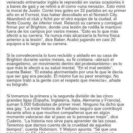
venerado entrenador inglés le reprendió en varias ocasiones ir
a bares de gais y se refirió a él como «una nenaza». Esto minó
la moral de Justin. Contó tres goles en 32 partidos en su primer
año en el Forrest, tras haber descollado en el Norwich City.
Abandonó el club y fichó por el otro equipo de la ciudad, el
Notts County, de inferior nivel. Relanzó su carrera y consiguió
firmar por el Brighton, donde una lesión de rodilla le mantuvo
fuera de los campos por varios meses. “Esto es lo que más
afectó a su carrera. Ya nunca más alcanzaría la forma física
anterior a la lesión”, dice Baker. Acabó jugando en casi 20
equipos a lo largo de su carrera.
Si la convalecencia lo tuvo recluido y aislado en su casa de
Brighton durante varios meses, su fe cristiana –abrazó el
evangelismo, un movimiento dentro del protestantismo– es lo
que más le afectó a su salud mental. “En el mal sentido”,
cuenta Baker. “Él estaba atormentado por una fe que le decía
que ser gay era pecado. Él mismo fue su peor enemigo. No
siempre trató a la gente con el respeto que merecía», añade
su biógrafo.
Si tomamos la primera y la segunda división de las cinco
grandes ligas (España, Inglaterra, Italia, Alemania y Francia),
suman 5.000 futbolistas de primer nivel. Ninguno ha dicho que
sea gay. “La triste historia de Fashanu seguro que contribuyó
durante años a que muchos compañeros que en algún
momento valoraran dar el paso se lo pensaran mejor”, dice
Cudeiro. “La historia nos sirve para aprender de las cosas.
Tenemos que darnos cuenta de la crueldad de aquellos
tiempos”, cuenta Robinson. Y Malyon apunta: “Sé que una