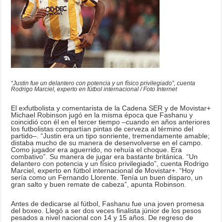
“Justin fue un delantero con potencia y un físico privilegiado”, cuenta
Rodrigo Marciel, experto en fútbol internacional / Foto Internet
El exfutbolista y comentarista de la Cadena SER y de Movistar+
Michael Robinson jugó en la misma época que Fashanu y
coincidió con él en el tercer tiempo –cuando en años anteriores
los futbolistas compartían pintas de cerveza al término del
partido–. “Justin era un tipo sonriente, tremendamente amable;
distaba mucho de su manera de desenvolverse en el campo.
Como jugador era aguerrido, no rehuía el choque. Era
combativo”. Su manera de jugar era bastante británica. “Un
delantero con potencia y un físico privilegiado”, cuenta Rodrigo
Marciel, experto en fútbol internacional de Movistar+. “Hoy
sería como un Fernando Llorente. Tenía un buen disparo, un
gran salto y buen remate de cabeza”, apunta Robinson.
Antes de dedicarse al fútbol, Fashanu fue una joven promesa
del boxeo. Llegó a ser dos veces finalista júnior de los pesos
pesados a nivel nacional con 14 y 15 años. De regreso de