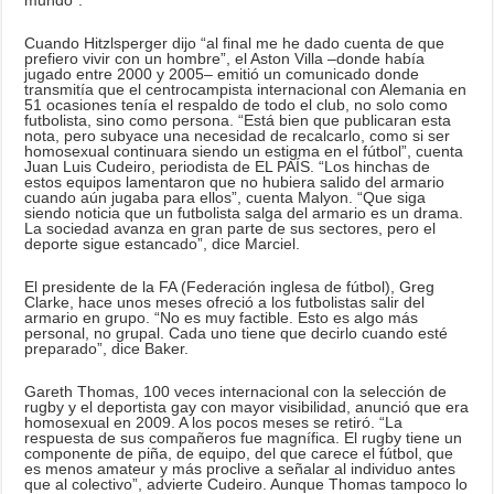
mundo”.
Cuando Hitzlsperger dijo “al final me he dado cuenta de que
prefiero vivir con un hombre”, el Aston Villa –donde había
jugado entre 2000 y 2005– emitió un comunicado donde
transmitía que el centrocampista internacional con Alemania en
51 ocasiones tenía el respaldo de todo el club, no solo como
futbolista, sino como persona. “Está bien que publicaran esta
nota, pero subyace una necesidad de recalcarlo, como si ser
homosexual continuara siendo un estigma en el fútbol”, cuenta
Juan Luis Cudeiro, periodista de EL PAÍS. “Los hinchas de
estos equipos lamentaron que no hubiera salido del armario
cuando aún jugaba para ellos”, cuenta Malyon. “Que siga
siendo noticia que un futbolista salga del armario es un drama.
La sociedad avanza en gran parte de sus sectores, pero el
deporte sigue estancado”, dice Marciel.
El presidente de la FA (Federación inglesa de fútbol), Greg
Clarke, hace unos meses ofreció a los futbolistas salir del
armario en grupo. “No es muy factible. Esto es algo más
personal, no grupal. Cada uno tiene que decirlo cuando esté
preparado”, dice Baker.
Gareth Thomas, 100 veces internacional con la selección de
rugby y el deportista gay con mayor visibilidad, anunció que era
homosexual en 2009. A los pocos meses se retiró. “La
respuesta de sus compañeros fue magnífica. El rugby tiene un
componente de piña, de equipo, del que carece el fútbol, que
es menos amateur y más proclive a señalar al individuo antes
que al colectivo”, advierte Cudeiro. Aunque Thomas tampoco lo