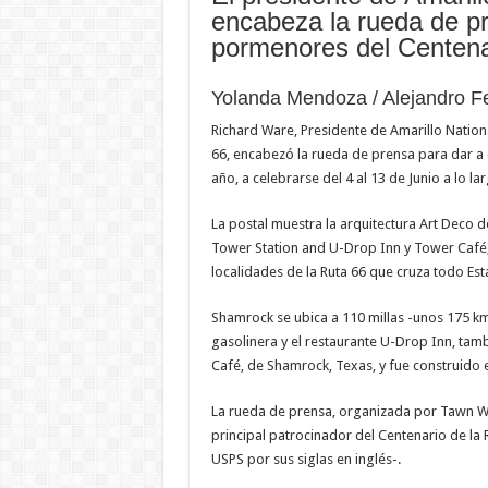
encabeza la rueda de p
pormenores del Centena
Yolanda Mendoza / Alejandro F
Richard Ware, Presidente de Amarillo Nation
66, encabezó la rueda de prensa para dar a c
año, a celebrarse del 4 al 13 de Junio a lo lar
La postal muestra la arquitectura Art Deco 
Tower Station and U-Drop Inn y Tower Café,
localidades de la Ruta 66 que cruza todo Es
Shamrock se ubica a 110 millas -unos 175 km- 
gasolinera y el restaurante U-Drop Inn, ta
Café, de Shamrock, Texas, y fue construido 
La rueda de prensa, organizada por Tawn Wil
principal patrocinador del Centenario de la 
USPS por sus siglas en inglés-.