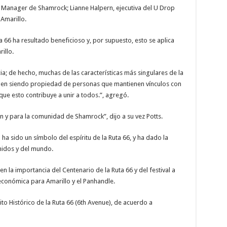
y Manager de Shamrock; Lianne Halpern, ejecutiva del U Drop
 Amarillo.
ta 66 ha resultado beneficioso y, por supuesto, esto se aplica
rillo.
a; de hecho, muchas de las características más singulares de la
uen siendo propiedad de personas que mantienen vínculos con
ue esto contribuye a unir a todos.”, agregó.
nn y para la comunidad de Shamrock”, dijo a su vez Potts.
a sido un símbolo del espíritu de la Ruta 66, y ha dado la
nidos y del mundo.
n la importancia del Centenario de la Ruta 66 y del festival a
 económica para Amarillo y el Panhandle.
trito Histórico de la Ruta 66 (6th Avenue), de acuerdo a