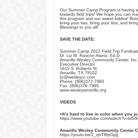
Our Summer Camp Program is having a C
towards field trips! We hope you can mak
this program and our sweet kiddos! Bring
bring your tias, bring your tios, and brin
Blessings to you all!
SAVE THE DATE:
Summer Camp 2022 Field Trip Fundrais
Dr. Liz M. Rascón-Alaniz, Ed.D.
Amarillo Wesley Community Center, Inc.
Executive Director
1615 S. Roberts St.
Amarillo, TX 79102
liz@wesleycc.com
Phone: (806)372-7960
Fax: (806)376-7985
www.wesleyamarillo.org
VIDEOS
«It’s hard to live in color when you j
https://www.youtube.com/watch?v=bl5i
Amarillo Wesley Community Center 
https://youtu.be/2_qhTf8pGpg