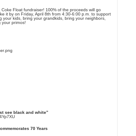
oke Float fundraiser! 100% of the proceeds will go
e it by on Friday, April 8th from 4:30-6:00 p.m. to support
 your kids, bring your grandkids, bring your neighbors,
g your primos!
er.png
ust see black and white”
94Yp7XU
Commemorates 70 Years