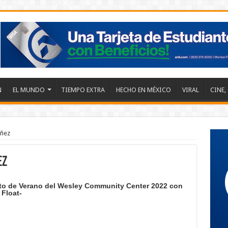
N
EL MUNDO
TIEMPO EXTRA
HECHO EN MÉXICO
VIRAL
CINE,
iñez
ez
o de Verano del Wesley Community Center 2022 con
 Float-