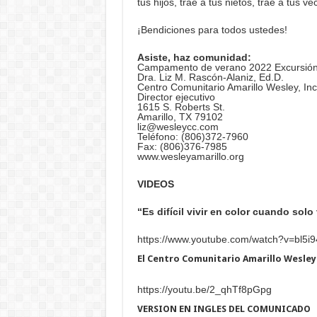
tus hijos, trae a tus nietos, trae a tus ve
¡Bendiciones para todos ustedes!
Asiste, haz comunidad:
Campamento de verano 2022 Excursión
Dra. Liz M. Rascón-Alaniz, Ed.D.
Centro Comunitario Amarillo Wesley, Inc
Director ejecutivo
1615 S. Roberts St.
Amarillo, TX 79102
liz@wesleycc.com
Teléfono: (806)372-7960
Fax: (806)376-7985
www.wesleyamarillo.org
VIDEOS
“Es difícil vivir en color cuando sol
https://www.youtube.com/watch?v=bl5i
El Centro Comunitario Amarillo Wesle
https://youtu.be/2_qhTf8pGpg
VERSION EN INGLES DEL COMUNICADO