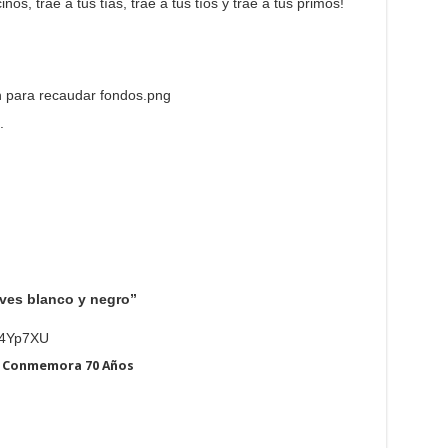
cinos, trae a tus tías, trae a tus tíos y trae a tus primos!
 para recaudar fondos.png
.
o ves blanco y negro”
94Yp7XU
y Conmemora 70 Años