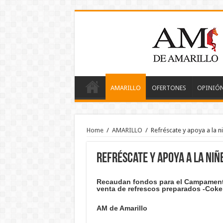
AMARILLO
OFERTONES
OPINIÓ
Home
/
AMARILLO
/
Refréscate y apoya a la n
Refréscate y apoya a la niñ
Recaudan fondos para el Campament
venta de refrescos preparados -Coke
AM de Amarillo