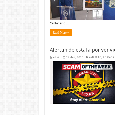
Centenario …
Read More »
Alertan de estafa por ver v
admin
15 abril, 2026
AMARILLO
,
PORTADA