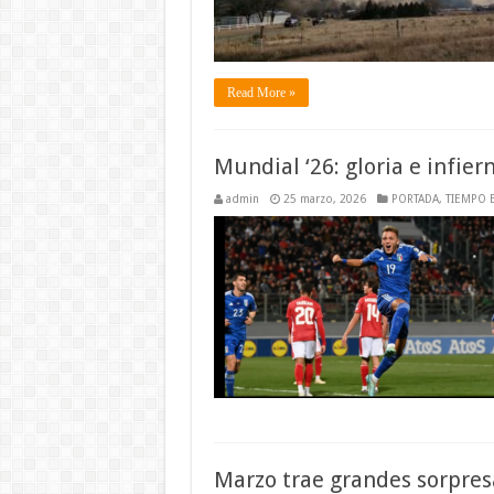
Read More »
Mundial ‘26: gloria e infier
admin
25 marzo, 2026
PORTADA
,
TIEMPO 
Marzo trae grandes sorpres