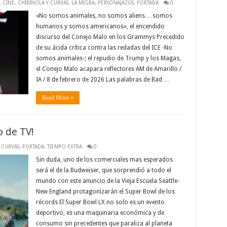
,
CINE, CHIRINOLA Y CURVAS
,
LA MIGRA
,
PERSONAJAZOS
,
PORTADA
0
«No somos animales, no somos aliens… somos
humanos y somos americanos», el encendido
discurso del Conejo Malo en los Grammys Precedido
de su ácida crítica contra las redadas del ICE -No
somos animales-; el repudio de Trump y los Magas,
el Conejo Malo acapara reflectores AM de Amarillo /
IA / 8 de febrero de 2026 Las palabras de Bad …
Read More »
o de TV!
 CURVAS
,
PORTADA
,
TIEMPO EXTRA
0
Sin duda, uno de los comerciales mas esperados
será el de la Budweiser, que sorprendió a todo el
mundo con este anuncio de la Vieja Escuela Seattle-
New England protagonizarán el Super Bowl de los
récords El Super Bowl LX no solo es un evento
deportivo, es una maquinaria económica y de
consumo sin precedentes que paraliza al planeta