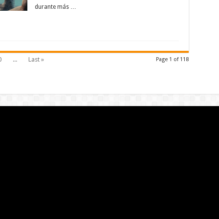
durante más …
0
...
Last »
Page 1 of 118