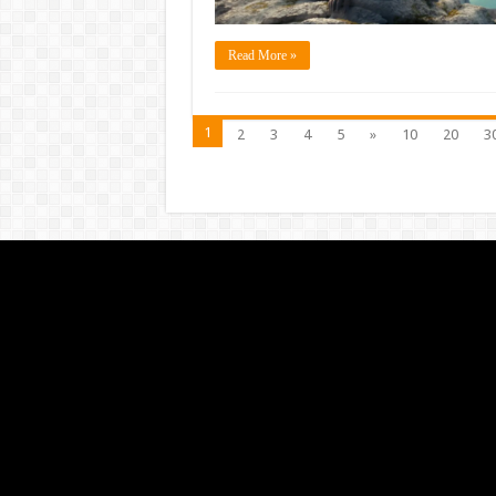
Read More »
1
2
3
4
5
»
10
20
3