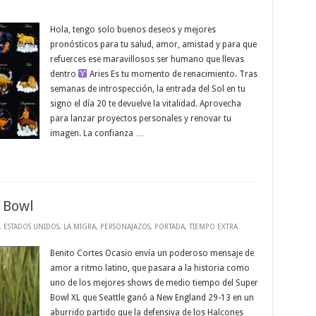
Hola, tengo solo buenos deseos y mejores
pronósticos para tu salud, amor, amistad y para que
refuerces ese maravillosos ser humano que llevas
dentro
Aries Es tu momento de renacimiento. Tras
semanas de introspección, la entrada del Sol en tu
signo el día 20 te devuelve la vitalidad. Aprovecha
para lanzar proyectos personales y renovar tu
imagen. La confianza …
 Bowl
,
ESTADOS UNIDOS
,
LA MIGRA
,
PERSONAJAZOS
,
PORTADA
,
TIEMPO EXTRA
Benito Cortes Ocasio envía un poderoso mensaje de
amor a ritmo latino, que pasara a la historia como
uno de los mejores shows de medio tiempo del Super
Bowl XL que Seattle ganó a New England 29-13 en un
aburrido partido que la defensiva de los Halcones