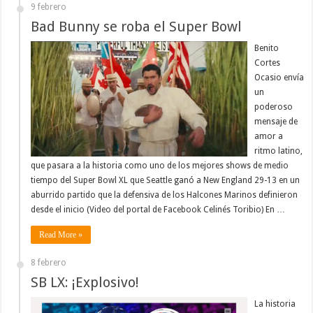
9 febrero
Bad Bunny se roba el Super Bowl
Benito
Cortes
Ocasio envía
un
poderoso
mensaje de
amor a
ritmo latino,
que pasara a la historia como uno de los mejores shows de medio
tiempo del Super Bowl XL que Seattle ganó a New England 29-13 en un
aburrido partido que la defensiva de los Halcones Marinos definieron
desde el inicio (Video del portal de Facebook Celinés Toribio) En …
Read More »
8 febrero
SB LX: ¡Explosivo!
La historia