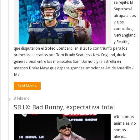
se repite: El
Superbowl
atrapa a dos
viejos
conocidos,
New England
y Seattle,
que disputaron el trofeo Lombardi en el 2015 con triunfo para los
primeros, liderados por Tom Brady Seattle vs New England, duelo
generacional entre los mariscales Sam Darnold y la estrella en
ascenso Drake Maye que depara grandes emociones AM de Amarillo /
IA / …
Read More »
8 febrero
SB LX: Bad Bunny, expectativa total
«No somos
animales, no
somos
aliens…