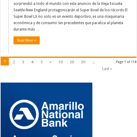
sorprendió a todo el mundo con este anuncio de la Vieja Escuela
Seattle-New England protagonizarán el Super Bowl de los récords El
Super Bowl LX no solo es un evento deportivo, es una maquinaria
económica y de consumo sin precedentes que paraliza al planeta
durante más …
Read More »
1
2
3
4
5
»
10
20
30
...
Page 1 of 118
Last »