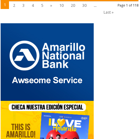
1
2
3
4
5
»
10
20
30
...
Page 1 of 118
Last »